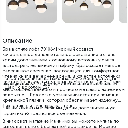
Описание
Бра в стиле лофт 70106/1 черный создаст
качественное дополнительное освещение и станет
ярким дополнением к основному источнику света.
Благодаря стеклянному плафону, бра создает мягкое
рассеянное свечение, подходящее для комфортного
чтения книг в вечернее время. В качестве источника
Патрон рассчитан на максимальную мощность ламп
света используются сменные лампы типа "Свеча" или
накаливания 60 Вт. Корпус светильника выполнен из
"Шар" с цоколем E27.
высококачественного и прочного металла с надежным
покрытием. Бра легко устанавливается при помощи
крепежной планки, которая обеспечивает надежную
фиксацию светильника на стене.
Нашим клиентам Minimir мы дарим дополнительную
гарантию +2 года на все светильники.
В интернет-магазине Минимир вы можете купить по
выгодной цене с бесплатной доставкой по Москве,