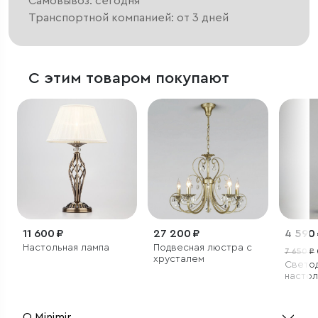
Самовывоз: сегодня
Транспортной компанией: от 3 дней
С этим товаром покупают
11 600 ₽
27 200 ₽
4 590
Настольная лампа
Подвесная люстра с
7 650 ₽
хрусталем
Свето
настол
О Minimir