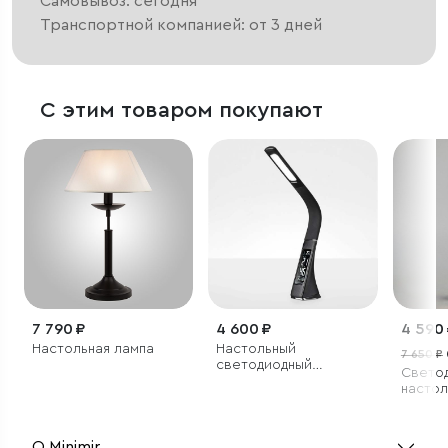
Самовывоз: сегодня
Транспортной компанией: от 3 дней
С этим товаром покупают
7 790 ₽
4 600 ₽
4 590
Настольная лампа
Настольный
7 650 ₽
светодиодный
Свето
светильник Elara
настол
черный
О Minimir