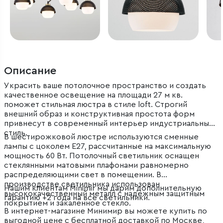
Описание
Украсить ваше потолочное пространство и создать
качественное освещение на площади 27 м кв.
поможет стильная люстра в стиле loft. Строгий
внешний образ и конструктивная простота форм
привнесут в современный интерьер индустриальный
стиль.
В шестирожковой люстре используются сменные
лампы с цоколем E27, рассчитанные на максимальную
мощность 60 Вт. Потолочный светильник оснащен
стеклянными матовыми плафонами равномерно
распределяющими свет в помещении. В
производстве светильника использован
Нашим клиентам Minimir мы дарим дополнительную
высококачественный металл с надежным защитным
гарантию +2 года на все светильники.
покрытием и закаленное стекло.
В интернет-магазине Минимир вы можете купить по
выгодной цене с бесплатной доставкой по Москве,