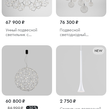
67 900 ₽
76 300 ₽
Умный подвесной
Подвесной
светильник с
светодиодный
регулировкой яркости
светильник с
металлическими
плафонами
NEW
60 800 ₽
2 750 ₽
86 900 ₽
- 30 %