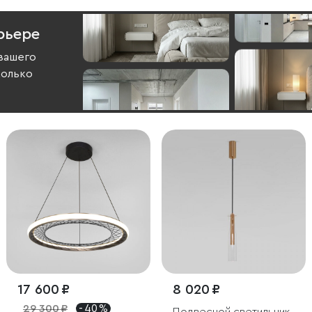
рьере
вашего
колько
17 600 ₽
8 020 ₽
29 300 ₽
- 40 %