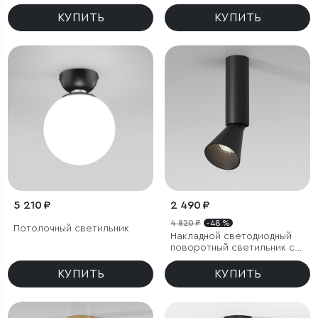
белый
КУПИТЬ
КУПИТЬ
5 210 ₽
2 490 ₽
4 820 ₽
- 48 %
Потолочный светильник
Накладной светодиодный
поворотный светильник с
антибликовой решеткой
Piks 7W 4000К черный
КУПИТЬ
КУПИТЬ