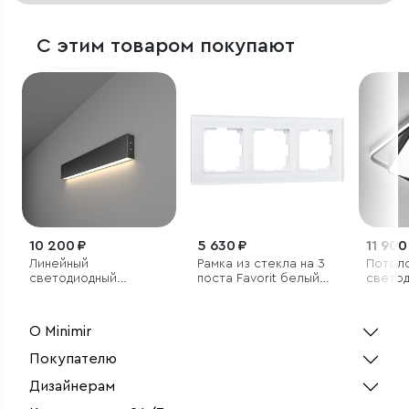
С этим товаром покупают
10 200 ₽
5 630 ₽
11 900
Линейный
Рамка из стекла на 3
Потол
светодиодный
поста Favorit белый
свето
накладной
матовый
светил
односторонний
управл
светильник 53см 10Вт
О Minimir
4200К черный
Покупателю
Дизайнерам