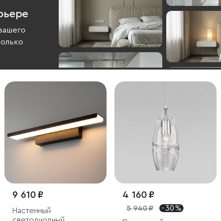
рьере
вашего
колько
9 610 ₽
4 160 ₽
5 940 ₽
- 30 %
Настенный
светодиодный