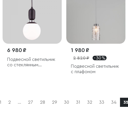
6 980 ₽
1 980 ₽
2 820 ₽
- 30 %
Подвесной светильник
со стеклянным
Подвесной светильник
плафоном
с плафоном
1
2
...
27
28
29
30
31
32
33
34
3