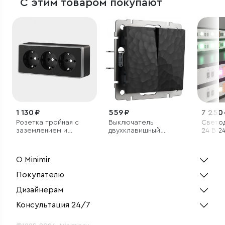
С этим товаром покупают
1 130 ₽
559 ₽
7 250
Розетка тройная с
Выключатель
Светод
заземлением и
двухклавишный
24 В 2
шторками Gallant
проходной (Hammar
5050 I
черный с серебром
черный)
дневно
5 м
О Minimir
Покупателю
Дизайнерам
Консультация 24/7