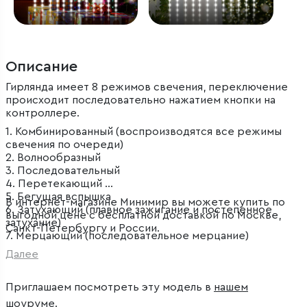
Описание
Гирлянда имеет 8 режимов свечения, переключение
происходит последовательно нажатием кнопки на
контроллере.
1. Комбинированный (воспроизводятся все режимы
свечения по очереди)
2. Волнообразный
3. Последовательный
4. Перетекающий
5. Бегущая вспышка
В интернет-магазине Минимир вы можете купить по
6. Затухающий (плавное зажигание и постепенное
выгодной цене с бесплатной доставкой по Москве,
затухание)
Санкт-Петербургу и России.
7. Мерцающий (последовательное мерцание)
8. Постоянный (статичное свечение)
Далее
Приглашаем посмотреть эту модель в
нашем
шоуруме
.