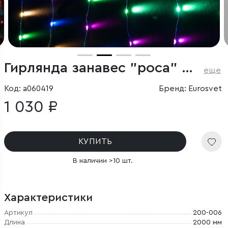
Гирлянда занавес "роса" мульти 2*2,6М IP20
еще
Код: a060419
Бренд: Eurosvet
1 030 ₽
КУПИТЬ
В наличии >10 шт.
Характеристики
Артикул
200-006
Длина
2000 мм