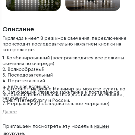
Описание
Гирлянда имеет 8 режимов свечения, переключение
происходит последовательно нажатием кнопки на
контроллере.
1. Комбинированный (воспроизводятся все режимы
свечения по очереди)
2. Волнообразный
3. Последовательный
4. Перетекающий
5. Бегущая вспышка
В интернет-магазине Минимир вы можете купить по
6. Затухающий (плавное зажигание и постепенное
выгодной цене с бесплатной доставкой по Москве,
затухание)
Санкт-Петербургу и России.
7. Мерцающий (последовательное мерцание)
8. Постоянный (статичное свечение)
Далее
Приглашаем посмотреть эту модель в
нашем
шоуруме
.