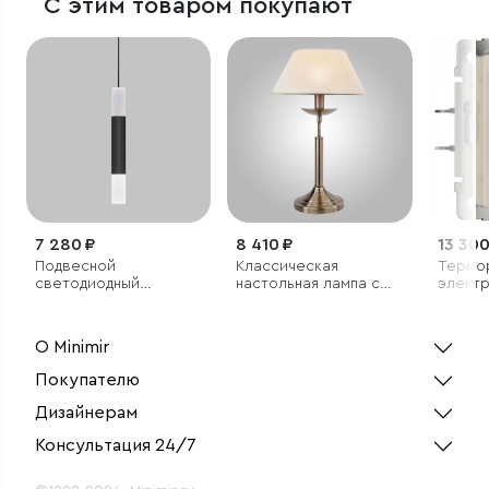
С этим товаром покупают
7 280 ₽
8 410 ₽
13 300
Подвесной
Классическая
Термо
светодиодный
настольная лампа с
элект
светильник
абажуром
для те
(слоно
О Minimir
Покупателю
Дизайнерам
Консультация 24/7