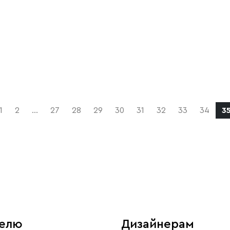
1
2
...
27
28
29
30
31
32
33
34
3
телю
Дизайнерам