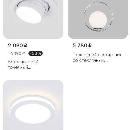
2 090 ₽
5 780 ₽
4 190 ₽
- 50 %
Подвесной светильник
со стеклянным
Встраиваемый
плафоном
точечный
светодиодный
светильник