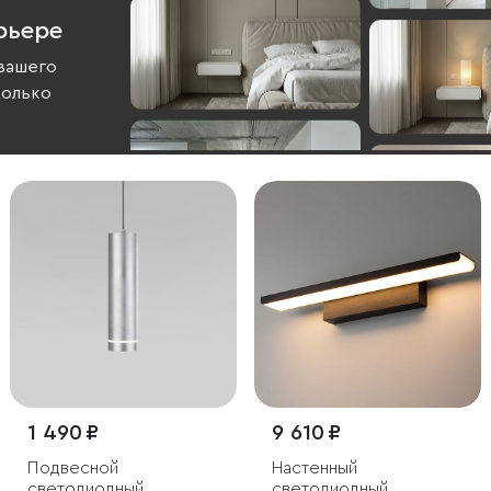
рьере
вашего
колько
1 490 ₽
9 610 ₽
Подвесной
Настенный
светодиодный
светодиодный