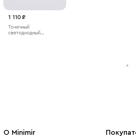
1 110 ₽
Точечный
светодиодный
светильник
«
О Minimir
Покупа