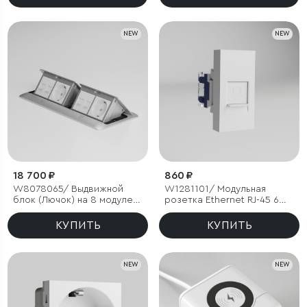
NEW
NEW
18 700 ₽
860 ₽
W8078065/ Выдвижной
W1281101/ Модульная
блок (Лючок) на 8 модулей
розетка Ethernet RJ-45 6
(серебряный)
cat. 22,5*45 (белый)
КУПИТЬ
КУПИТЬ
NEW
NEW