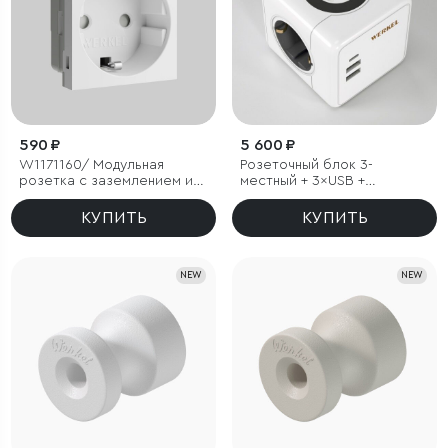
590 ₽
5 600 ₽
W1171160/ Модульная
Розеточный блок 3-
розетка с заземлением и
местный + 3×USB +
шторками 45*45 (белый)
беспроводная зарядка
КУПИТЬ
КУПИТЬ
NEW
NEW