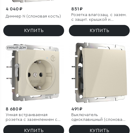
4 040 ₽
851 ₽
Розетка влагозащ. с зазем.
Диммер N (слоновая кость)
с защит. крышкой и
шторками N (слоновая
кость)
КУПИТЬ
КУПИТЬ
УМНЫЙ ДОМ
8 680 ₽
491 ₽
Умная встраиваемая
Выключатель
розетка с заземлением с
одноклавишный (слоновая
защитными шторками
кость)
(слоновая кость)
КУПИТЬ
КУПИТЬ