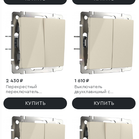
2 430 ₽
1 610 ₽
Перекрестный
Выключатель
переключатель
двухклавишный с
двухклавишный (слоновая
самовозвратом (слоновая
кость)
кость)
КУПИТЬ
КУПИТЬ