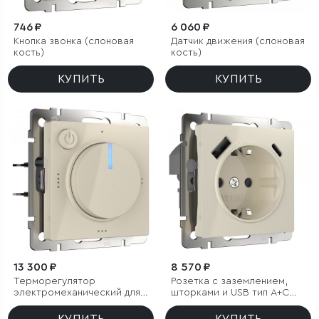
746 ₽
6 060 ₽
Кнопка звонка (слоновая
Датчик движения (слоновая
кость)
кость)
КУПИТЬ
КУПИТЬ
13 300 ₽
8 570 ₽
Терморегулятор
Розетка с заземлением,
электромеханический для
шторками и USB тип A+C
теплого пола (слоновая
(слоновая кость)
кость)