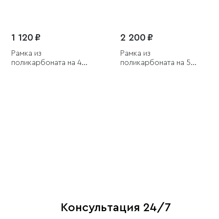
1 120 ₽
2 200 ₽
Рамка из
Рамка из
поликарбоната на 4
поликарбоната на 5
поста Snabb белый/
постов Snabb белый/
хром
хром
Консультация 24/7