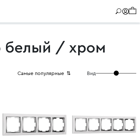
b белый / хром
Вид
Самые популярные
⇅