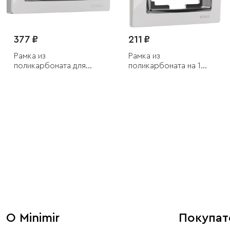
377 ₽
211 ₽
Рамка из
Рамка из
поликарбоната для
поликарбоната на 1
двойной розетки Snabb
пост Snabb белый/
белый/хром
хром
О Minimir
Покупа