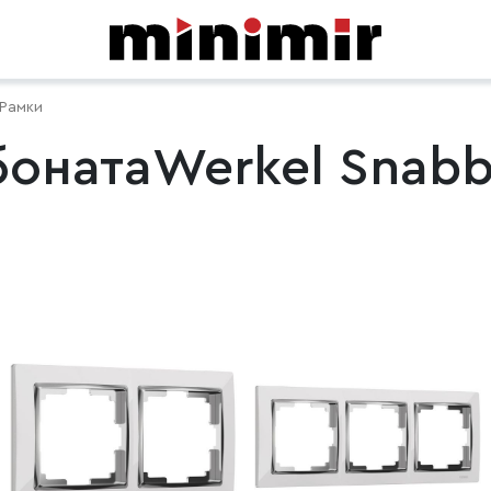
Рамки
бонатаWerkel Snab