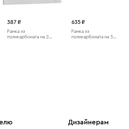
387 ₽
635 ₽
Рамка из
Рамка из
поликарбоната на 2
поликарбоната на 3
поста Snabb белый/
поста Snabb белый/
хром
хром
телю
Дизайнерам