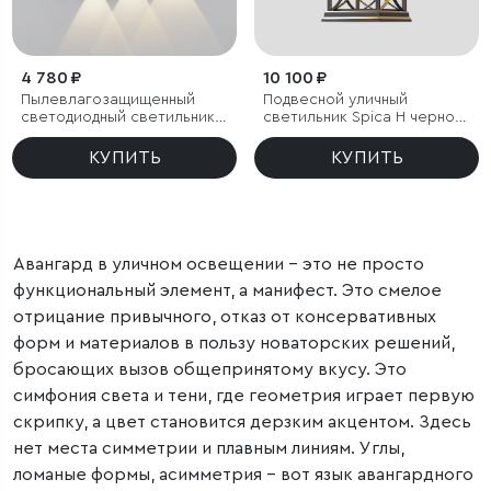
4 780 ₽
10 100 ₽
Пылевлагозащищенный
Подвесной уличный
светодиодный светильник
светильник Spica H черное
Twinky Trio серый IP54
золото IP33
КУПИТЬ
КУПИТЬ
Авангард в уличном освещении – это не просто
функциональный элемент, а манифест. Это смелое
отрицание привычного, отказ от консервативных
форм и материалов в пользу новаторских решений,
бросающих вызов общепринятому вкусу. Это
симфония света и тени, где геометрия играет первую
скрипку, а цвет становится дерзким акцентом. Здесь
нет места симметрии и плавным линиям. Углы,
ломаные формы, асимметрия – вот язык авангардного