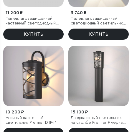
11 200 ₽
3 740 ₽
Пылевлагозащи
щенный
Пылевлагозащи
щенный
настенный светодиодный
светодиодный светильник
светильник Asteria D IP54
Twinky Double серый IP54
КУПИТЬ
КУПИТЬ
10 200 ₽
15 100 ₽
Уличный настенный
Ландшафтный светильник
светильник Premier D IP44
на столбе Premier F черный
IP44