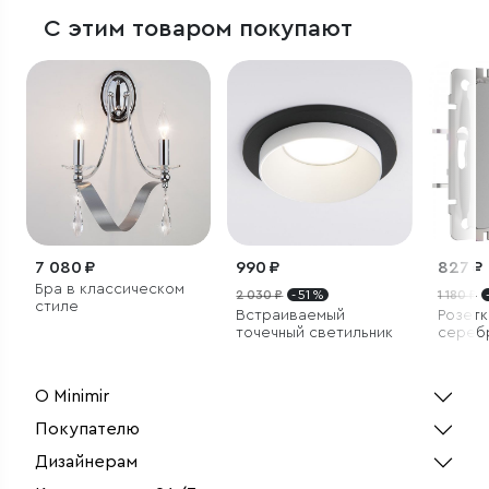
С этим товаром покупают
7 080 ₽
990 ₽
827 ₽
Бра в классическом
2 030 ₽
- 51 %
1 180 ₽
стиле
Встраиваемый
Розетк
точечный светильник
сереб
О Minimir
Покупателю
Дизайнерам