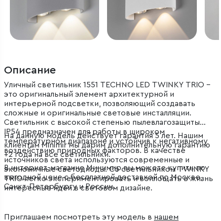
Описание
Уличный светильник 1551 TECHNO LED TWINKY TRIO –
это оригинальный элемент архитектурной и
интерьерной подсветки, позволяющий создавать
сложные и оригинальные световые инсталляции.
Светильник с высокой степенью пылевлагозащиты
IP54 предназначен для работы в широком
На данную модель действует гарантия 5 лет. Нашим
температурном диапазоне и устойчив к негативному
клиентам Minimir мы дарим дополнительную гарантию
воздействию природных факторов. В качестве
+2 года на все светильники.
источников света используются современные и
В интернет-магазине Минимир вы можете купить по
экономичные светодиоды. Cо светильником TWINKY
выгодной цене с бесплатной доставкой по Москве,
TRIO легко экспериментировать и воплощать в жизнь
Санкт-Петербургу и России.
интересные идеи в световом дизайне.
Приглашаем посмотреть эту модель в
нашем