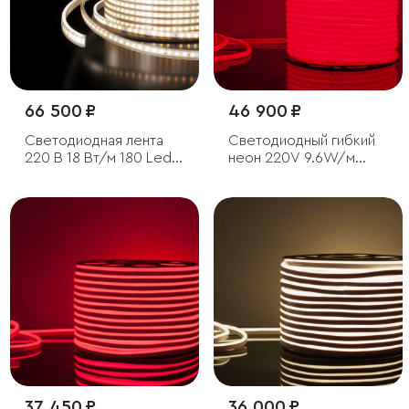
66 500 ₽
46 900 ₽
Светодиодная лента
Светодиодный гибкий
220 В 18 Вт/м 180 Led/
неон 220V 9.6W/м
м 2835 IP65, дневной
144Led/м 2835 IP67
белый 4200К, 50 м
круглый, красный, 50 м
37 450 ₽
36 000 ₽