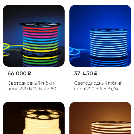
66 000 ₽
37 450 ₽
Светодиодный гибкий
Светодиодный гибкий
неон 220 В 12 Вт/м 80
неон 220 В 9.6 Вт/м
Led/м 5050 IP67,
120Led/м 2835 IP67,
односторонний RGB,
односторонний, синий,
50 м
50 м