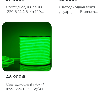
Светодиодная лента
Светодиодная лента
220 В 14,4 Вт/м 120
двухрядная Premium
Led/
220 В 18 Вт/м 180 Led/
м 2835 IP65, дневной белый
м 2835 IP65, холодный
4200K, 50 м
белый 6500K, 50 м
46 900 ₽
Светодиодный гибкий
неон 220 В 9.6 Вт/м 144
Led/м 2835 IP67,
круглый зеленый, 50 м