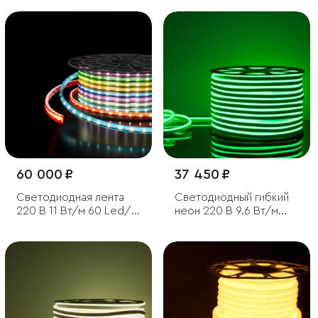
60 000 ₽
37 450 ₽
Светодиодная лента
Светодиодный гибкий
220 В 11 Вт/м 60 Led/
неон 220 В 9.6 Вт/м
м 5050 IP65, RGB, 50 м
120 Led/м 2835 IP67,
односторонний
зеленый, 50 м