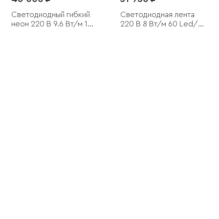
Светодиодный гибкий
Светодиодная лента
неон 220 В 9.6 Вт/м 144
220 В 8 Вт/м 60 Led/м
Led/м 2835 IP67,
2835 IP65, дневной
круглый холодный
белый 4200K, 50 м
белый 6500К, 50 м