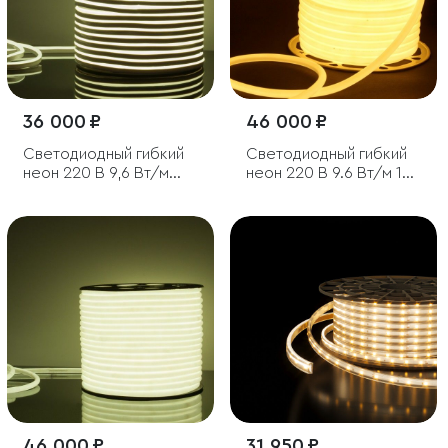
36 000 ₽
46 000 ₽
Светодиодный гибкий
Светодиодный гибкий
неон 220 В 9,6 Вт/м
неон 220 В 9.6 Вт/м 144
120 Led/м 2835 IP67,
Led 2835 IP67, круглый
односторонний
теплый белый 3300 K,
холодный белый
50 м
6500К, 50 м
46 000 ₽
31 950 ₽