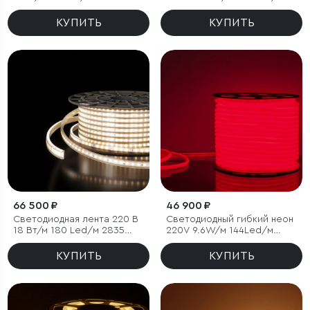
м 5050 IP65, RGB, 50 м
2835 IP67, односторонний
зеленый, 50 м
КУПИТЬ
КУПИТЬ
66 500 ₽
46 900 ₽
Светодиодная лента 220 В
Светодиодный гибкий неон
18 Вт/м 180 Led/м 2835
220V 9.6W/м 144Led/м
IP65, дневной белый 4200К,
2835 IP67 круглый, красный,
50 м
50 м
КУПИТЬ
КУПИТЬ