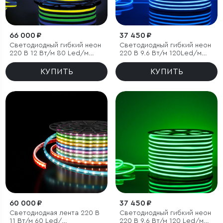
66 000 ₽
37 450 ₽
Светодиодный гибкий неон
Светодиодный гибкий неон
220 В 12 Вт/м 80 Led/м
220 В 9.6 Вт/м 120Led/м
5050 IP67, односторонний
2835 IP67, односторонний,
RGB, 50 м
синий, 50 м
КУПИТЬ
КУПИТЬ
60 000 ₽
37 450 ₽
Светодиодная лента 220 В
Светодиодный гибкий неон
11 Вт/м 60 Led/
220 В 9.6 Вт/м 120 Led/м