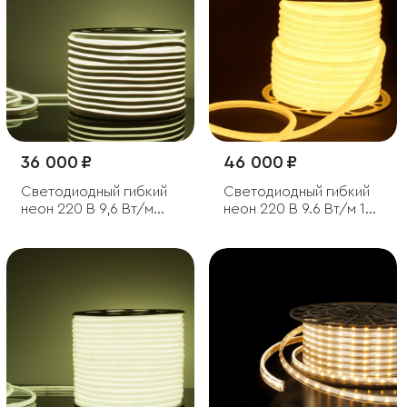
36 000 ₽
46 000 ₽
Светодиодный гибкий
Светодиодный гибкий
неон 220 В 9,6 Вт/м
неон 220 В 9.6 Вт/м 144
120 Led/м 2835 IP67,
Led 2835 IP67, круглый
односторонний
теплый белый 3300 K,
холодный белый
50 м
6500К, 50 м