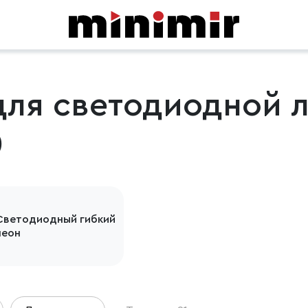
ля светодиодной л
0
Светодиодный гибкий
неон