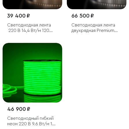
39 400 ₽
66 500 ₽
Светодиодная лента
Светодиодная лента
220 В 14,4 Вт/м 120
двухрядная Premium
Led/
220 В 18 Вт/м 180 Led/
м 2835 IP65, дневной белый
м 2835 IP65, холодный
4200K, 50 м
белый 6500K, 50 м
46 900 ₽
Светодиодный гибкий
неон 220 В 9.6 Вт/м 144