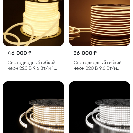
46 000 ₽
36 000 ₽
Светодиодный гибкий
Светодиодный гибкий
неон 220 В 9.6 Вт/м 144
неон 220 В 9.6 Вт/м
Led/м 2835 IP67,
120 Led/м 2835 IP67,
круглый дневной белый
односторонний теплый
4200 K, 50 м
белый 3300 K, 50 м