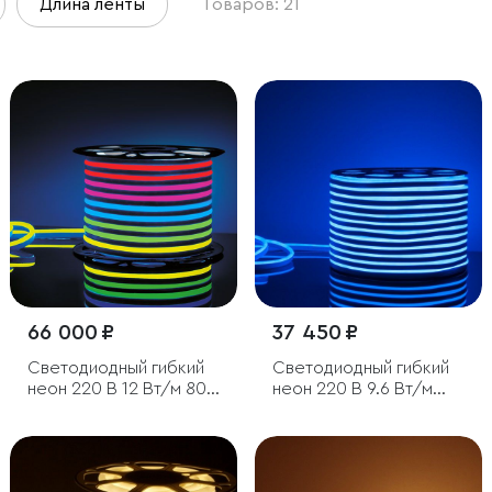
Длина ленты
Товаров: 21
66 000 ₽
37 450 ₽
Светодиодный гибкий
Светодиодный гибкий
неон 220 В 12 Вт/м 80
неон 220 В 9.6 Вт/м
Led/м 5050 IP67,
120Led/м 2835 IP67,
односторонний RGB,
односторонний, синий,
50 м
50 м