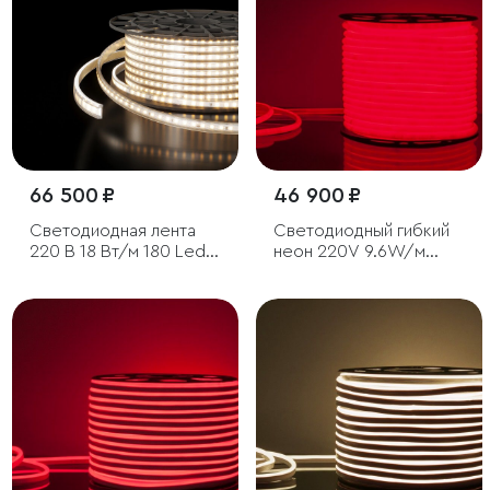
66 500 ₽
46 900 ₽
Светодиодная лента
Светодиодный гибкий
220 В 18 Вт/м 180 Led/
неон 220V 9.6W/м
м 2835 IP65, дневной
144Led/м 2835 IP67
белый 4200К, 50 м
круглый, красный, 50 м