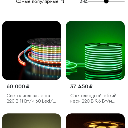
Вид
Самые популярные
⇅
60 000 ₽
37 450 ₽
Светодиодная лента
Светодиодный гибкий
220 В 11 Вт/м 60 Led/
неон 220 В 9.6 Вт/м
м 5050 IP65, RGB, 50 м
120 Led/м 2835 IP67,
односторонний
зеленый, 50 м