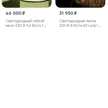
46 000 ₽
31 950 ₽
Светодиодный гибкий
Светодиодная лента
неон 220 В 9.6 Вт/м 144
220 В 8 Вт/м 60 Led/м
Led/м 2835 IP67,
2835 IP65, дневной
круглый холодный
белый 4200K, 50 м
белый 6500К, 50 м