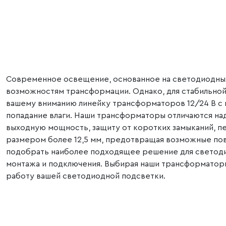
Led/м 2835 IP65,
2835 IP65, холодный
холодный белый
белый 6500K, 50 м
6500K, 50 м
Современное освещение, основанное на светодиодных 
возможностям трансформации. Однако, для стабильно
вашему вниманию линейку трансформаторов 12/24 В с в
попадание влаги. Наши трансформаторы отличаются н
выходную мощность, защиту от коротких замыканий, пе
размером более 12,5 мм, предотвращая возможные по
подобрать наиболее подходящее решение для светоди
монтажа и подключения. Выбирая наши трансформаторы
работу вашей светодиодной подсветки.