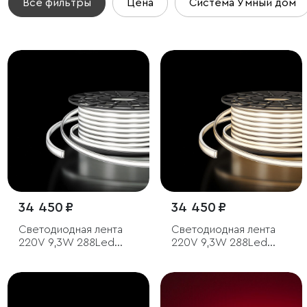
Все фильтры
Цена
Система Умный дом
34 450 ₽
34 450 ₽
Светодиодная лента
Светодиодная лента
220V 9,3W 288Led
220V 9,3W 288Led
COB IP65 6500
COB IP65 4200
холодный белый, 50 м
дневной белый, 50 м