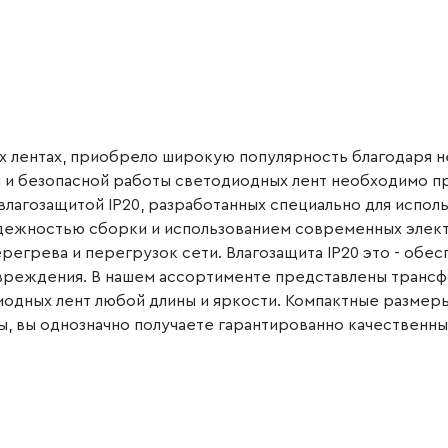
Led/м 2835 IP67,
круглый зеленый, 50 м
лентах, приобрело широкую популярность благодаря не
й и безопасной работы светодиодных лент необходимо 
лагозащитой IP20, разработанных специально для испол
адежностью сборки и использованием современных элект
регрева и перегрузок сети. Влагозащита IP20 это - обе
вреждения. В нашем ассортименте представлены трансф
одных лент любой длины и яркости. Компактные размер
, вы однозначно получаете гарантированно качественн