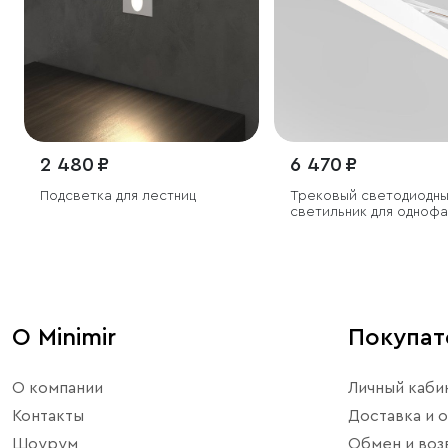
2 480 ₽
6 470 ₽
Подсветка для лестниц
Трековый светодиодн
светильник для одноф
шинопровода X-Line 2
4200K белый матовый
О Minimir
Покупа
О компании
Личный каби
Контакты
Доставка и о
Шоурум
Обмен и воз