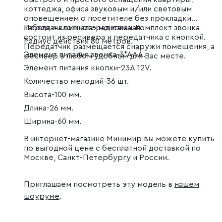
коттеджа, офиса звуковым и/или световым
оповещением о посетителе без прокладки
кабеля и сложного монтажа. Комплект звонка
Передача сигнала-радиоканал.
состоит из ресивера и передатчика с кнопкой.
Радиус действия 80 метров.
Передатчик размещается снаружи помещения, а
Элемент питания звонка-3*ААА.
ресивер в любом удобном для Вас месте.
Элемент питания кнопки-23A 12V.
Количество мелодий-36 шт.
Высота-100 мм.
Длина-26 мм.
Ширина-60 мм.
В интернет-магазине Минимир вы можете купить
по выгодной цене с бесплатной доставкой по
Москве, Санкт-Петербургу и России.
Приглашаем посмотреть эту модель в
нашем
шоуруме
.