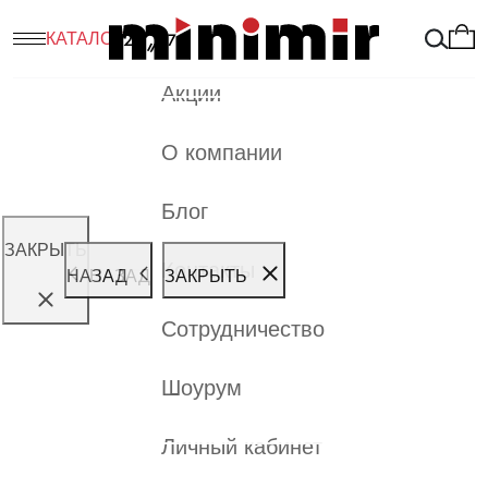
Minimir.ru
Электротовары
Дверные звонки
DBQ25M WL 36M IP44 