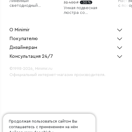
Линейный
Настен
32 400 ₽
- 30 %
светодиодный
с пов
Умная подвесная
накладной
плафо
люстра со
двусторонний
стеклянными
светильник 53см 20Вт
плафонами
6500К черный
О Minimir
Покупателю
Дизайнерам
Консультация 24/7
©1998-2026, Minimir.ru
Официальный интернет-магазин производителя.
Продолжая пользоваться сайтом Вы
соглашаетесь с применением на нём