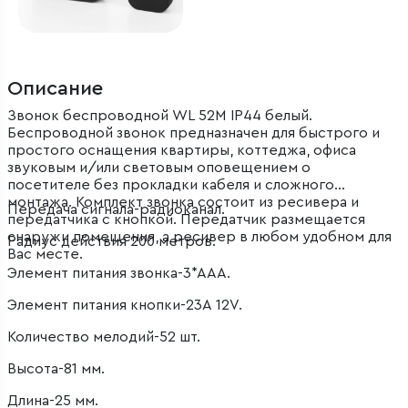
Описание
Звонок беспроводной WL 52M IP44 белый.
Беспроводной звонок предназначен для быстрого и
простого оснащения квартиры, коттеджа, офиса
звуковым и/или световым оповещением о
посетителе без прокладки кабеля и сложного
монтажа. Комплект звонка состоит из ресивера и
Передача сигнала-радиоканал.
передатчика с кнопкой. Передатчик размещается
снаружи помещения, а ресивер в любом удобном для
Радиус действия 200 метров.
Вас месте.
Элемент питания звонка-3*ААА.
Элемент питания кнопки-23A 12V.
Количество мелодий-52 шт.
Высота-81 мм.
Длина-25 мм.