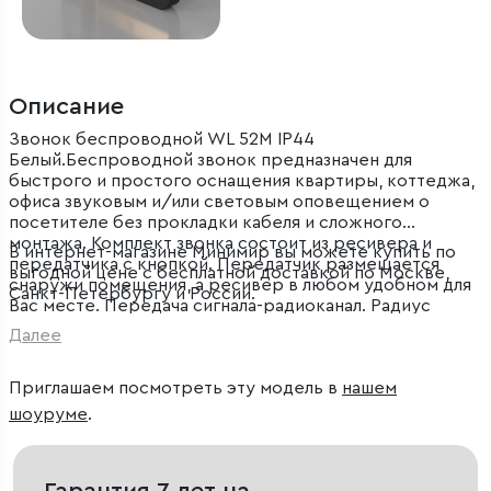
Описание
Звонок беспроводной WL 52M IP44
Белый.Беспроводной звонок предназначен для
быстрого и простого оснащения квартиры, коттеджа,
офиса звуковым и/или световым оповещением о
посетителе без прокладки кабеля и сложного
монтажа. Комплект звонка состоит из ресивера и
В интернет-магазине Минимир вы можете купить по
передатчика с кнопкой. Передатчик размещается
выгодной цене с бесплатной доставкой по Москве,
снаружи помещения, а ресивер в любом удобном для
Санкт-Петербургу и России.
Вас месте. Передача сигнала-радиоканал. Радиус
действия 200 метров. Элемент питания звонка-230 В,
Далее
50 Гц. Элемент питания кнопки-23A 12V. Количество
мелодий-52 шт. Высота-65 мм. Длина-80 мм. Ширина-80
Приглашаем посмотреть эту модель в
нашем
мм.
шоуруме
.