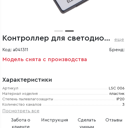
Контроллер для светодиодной ленты RGB Premium с ПДУ 220V (радио) IP20
еще
Код: a041311
Бренд:
Модель снята с производства
Характеристики
Артикул
LSC 006
Материал изделия
пластик
Степень пылевлагозащиты
IP20
Количество каналов
3
Посмотреть все
Забота о
Инструкция
Сделать
Отзывы
клиенте
умным