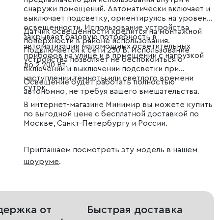
снаружи помещений. Автоматически включает и
выключает подсветку, ориентируясь на уровень
освещенности. Использование устройства
Датчик освещенности крепится на монтажной
закрывает базовую потребность в
поверхности в районе использования.
автоматизации маломощных осветительных
Подключается к сети 230 В. Использование
приборов на улице и в помещении с нагрузкой
устройства позволяет не беспокоиться о
до 2 200 Вт.
включении и выключении подсветки при
наступлении темноты или светлого времени
Освещение будет работать полностью
суток.
автономно, не требуя вашего вмешательства.
В интернет-магазине Минимир вы можете купить
по выгодной цене с бесплатной доставкой по
Москве, Санкт-Петербургу и России.
Приглашаем посмотреть эту модель в
нашем
шоуруме
.
держка от
Быстрая доставка