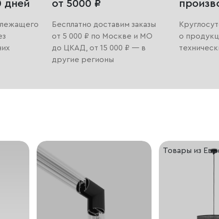
0 дней
от 5000 ₽
произв
длежащего
Бесплатно доставим заказы
Круглосут
ез
от 5 000 ₽ по Москве и МО
о продукц
них
до ЦКАД, от 15 000 ₽ — в
техническ
другие регионы
Товары из Ев