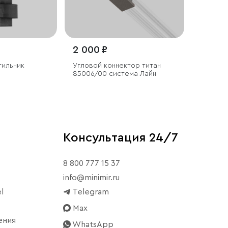
2 000 ₽
тильник
Угловой коннектор титан
85006/00 система Лайн
Консультация 24/7
8 800 777 15 37
info@minimir.ru
l
Telegram
Max
ения
WhatsApp