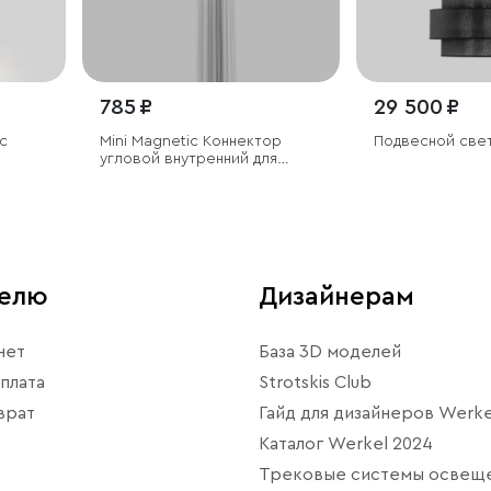
785 ₽
29 500 ₽
с
Mini Magnetic Коннектор
Подвесной све
угловой внутренний для
накладного шинопровода
Round черный
телю
Дизайнерам
нет
База 3D моделей
плата
Strotskis Club
врат
Гайд для дизайнеров Werke
Каталог Werkel 2024
Трековые системы освещ