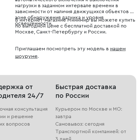
нагрузки в заданном интервале времени в
зависимости от наличия движущихся объектов в
зоне обнаружения датчика и уровня
В интернет-магазине Минимир вы можете купить
освещенности.
по выгодной цене с бесплатной доставкой по
Москве, Санкт-Петербургу и России.
Приглашаем посмотреть эту модель в
нашем
шоуруме
.
держка от
Быстрая доставка
одителя 24/7
по России
очная консультация
Курьером по Москве и МО:
ии и решение
завтра
их вопросов
Самовывоз: сегодня
Транспортной компанией: от
3 дней