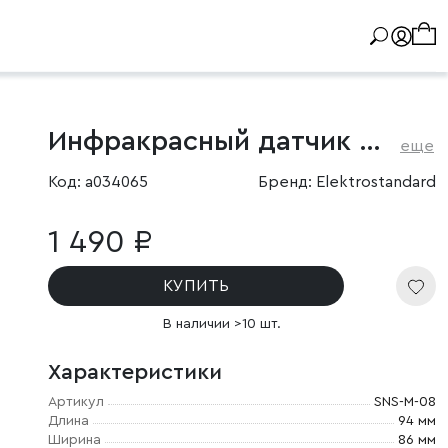
Инфракрасный датчик движения 12м 1200W 180° IP44
еще
Код: a034065
Бренд: Elektrostandard
1 490 ₽
КУПИТЬ
В наличии >10 шт.
Характеристики
Артикул
SNS-M-08
Длина
94 мм
Ширина
86 мм