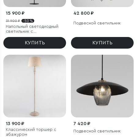
15 900 ₽
42 800 ₽
31 900 ₽
- 50 %
Подвесной светильник
Напольный светодиодный
светильник с
регулировкой цветовой
температуры Ragno
КУПИТЬ
КУПИТЬ
13 900 ₽
7 420 ₽
Классический торшер с
Подвесной светильник
абажуром