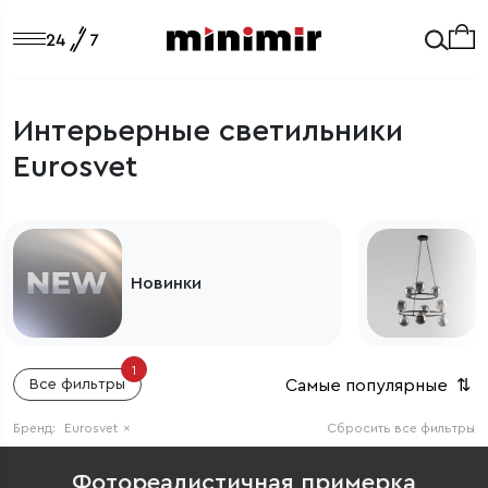
Интерьерные светильники
Eurosvet
Светильники из Европы
1
Самые популярные
⇅
Все фильтры
Бренд:
Eurosvet
×
Сбросить все фильтры
Фотореалистичная примерка