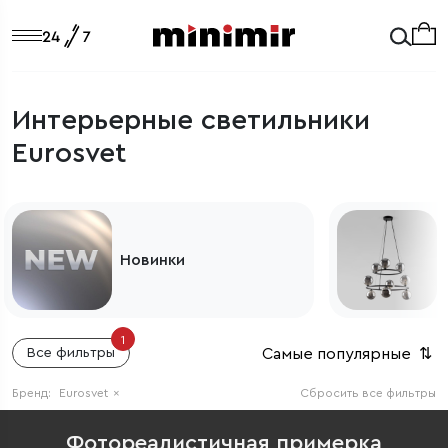
Интерьерные светильники
Eurosvet
Светильники из Европы
1
Самые популярные
⇅
Все фильтры
Бренд:
Eurosvet
×
Сбросить все фильтры
Фотореалистичная примерка