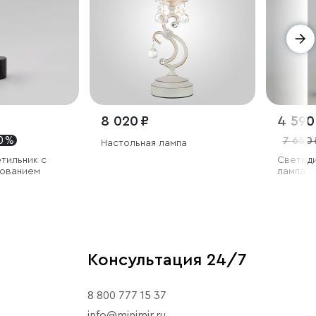
8 020 ₽
4 590
0 %
7 650 
Настольная лампа
тильник с
Светоди
ованием
лампа
Консультация 24/7
8 800 777 15 37
info@minimir.ru