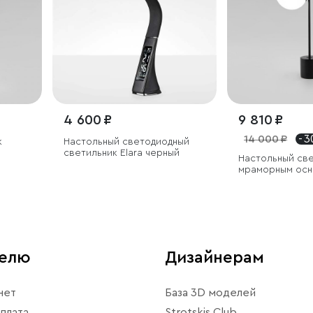
4 600 ₽
9 810 ₽
14 000 ₽
- 3
к
Настольный светодиодный
светильник Elara черный
Настольный све
мраморным осн
телю
Дизайнерам
нет
База 3D моделей
плата
Strotskis Club