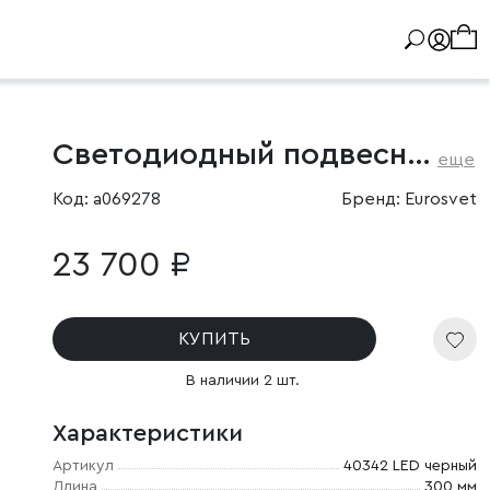
Светодиодный подвесной светильник с мраморным рассеивателем
еще
Код: a069278
Бренд: Eurosvet
23 700 ₽
КУПИТЬ
В наличии 2 шт.
Характеристики
Артикул
40342 LED черный
Длина
300 мм