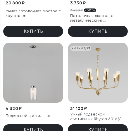
29 800 ₽
3 730 ₽
7 450 ₽
- 50 %
Умная потолочная люстра с
хрусталем
Потолочная люстра с
металлическими
плафонами
КУПИТЬ
КУПИТЬ
УМНЫЙ ДОМ
4 320 ₽
31 100 ₽
Умный подвесной
Подвесной светильник
светильник Rhyton 60167/8
латунь
КУПИТЬ
КУПИТЬ