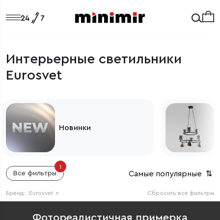
Интерьерные светильники
Eurosvet
Светильники из Европы
1
Самые популярные
⇅
Все фильтры
Бренд:
Eurosvet
×
Сбросить все фильтры
Фотореалистичная примерка