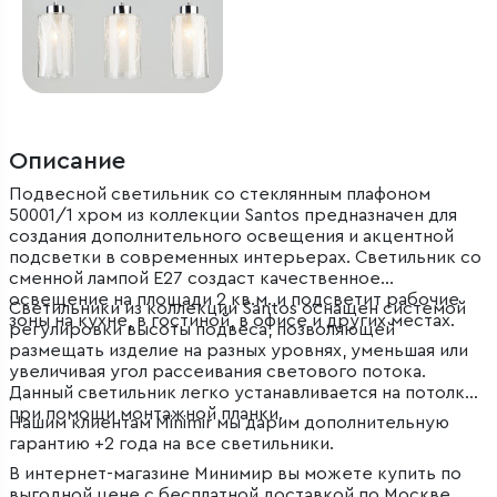
Описание
Подвесной светильник со стеклянным плафоном
50001/1 хром из коллекции Santos предназначен для
создания дополнительного освещения и акцентной
подсветки в современных интерьерах. Светильник со
сменной лампой E27 создаст качественное
освещение на площади 2 кв.м. и подсветит рабочие
Светильники из коллекции Santos оснащен системой
зоны на кухне, в гостиной, в офисе и других местах.
регулировки высоты подвеса, позволяющей
размещать изделие на разных уровнях, уменьшая или
увеличивая угол рассеивания светового потока.
Данный светильник легко устанавливается на потолке
при помощи монтажной планки.
Нашим клиентам Minimir мы дарим дополнительную
гарантию +2 года на все светильники.
В интернет-магазине Минимир вы можете купить по
выгодной цене с бесплатной доставкой по Москве,