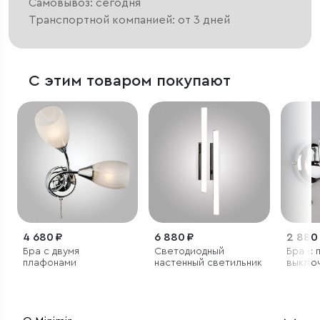
Самовывоз: сегодня
Транспортной компанией: от 3 дней
С этим товаром покупают
4 680 ₽
6 880 ₽
2 880
Бра с двумя
Светодиодный
Бра с 
плафонами
настенный светильник
выклю