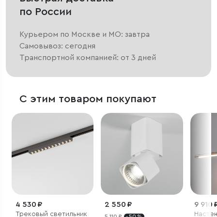
по России
Курьером по Москве и МО: завтра
Самовывоз: сегодня
Транспортной компанией: от 3 дней
С этим товаром покупают
4 530 ₽
2 550 ₽
9 910 
Трековый светильник
Насте
5 110 ₽
- 50 %