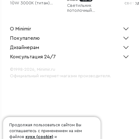
10W 3000K (титан)
свето
Светильник
85528/01 система
светил
потолочный
Лайн
поворотный
светодиодный Cubus
10W 4000K белый
О Minimir
Покупателю
Дизайнерам
Консультация 24/7
©1998-2026, Minimir.ru
Официальный интернет-магазин производителя.
Продолжая пользоваться сайтом Вы
соглашаетесь с применением на нём
файлов
куки (cookie)
и