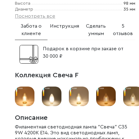
Высота
98 мм
Диаметр
35 мм
Посмотреть все
Забота о
Инструкция
Сделать
5
клиенте
умным
отзывов
Подарок в корзине при заказе от
30 000 ₽
Коллекция Свеча F
Описание
Филаментная светодиодная лампа "Свеча" C35
9W 4200K E14. Это вид светодиодных ламп,
которые внешне максимально приближены к