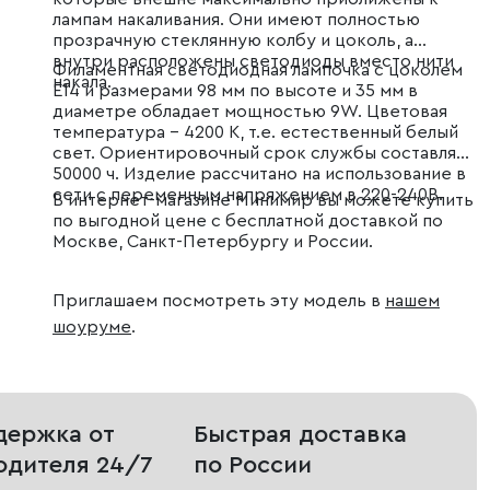
лампам накаливания. Они имеют полностью
прозрачную стеклянную колбу и цоколь, а
внутри расположены светодиоды вместо нити
Филаментная светодиодная лампочка с цоколем
накала.
Е14 и размерами 98 мм по высоте и 35 мм в
диаметре обладает мощностью 9W. Цветовая
температура – 4200 К, т.е. естественный белый
свет. Ориентировочный срок службы составляет
50000 ч. Изделие рассчитано на использование в
сети с переменным напряжением в 220-240В.
В интернет-магазине Минимир вы можете купить
по выгодной цене с бесплатной доставкой по
Москве, Санкт-Петербургу и России.
Приглашаем посмотреть эту модель в
нашем
шоуруме
.
держка от
Быстрая доставка
одителя 24/7
по России