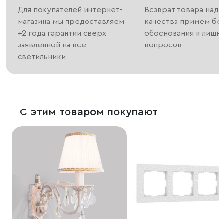
Для покупателей интернет-
Возврат товара на
магазина мы предоставляем
качества примем б
+2 года гарантии сверх
обоснования и лиш
заявленной на все
вопросов
светильники
С этим товаром покупают