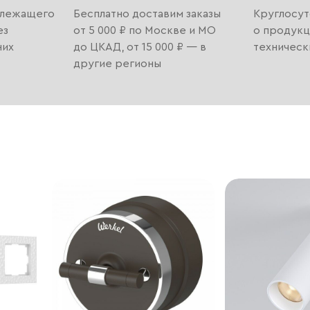
длежащего
Бесплатно доставим заказы
Круглосут
ез
от 5 000 ₽ по Москве и МО
о продукц
них
до ЦКАД, от 15 000 ₽ — в
техническ
другие регионы