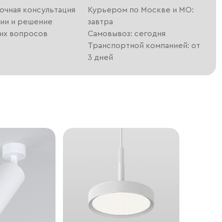
очная консультация
Курьером по Москве и МО:
ии и решение
завтра
их вопросов
Самовывоз: сегодня
Транспортной компанией: от
3 дней