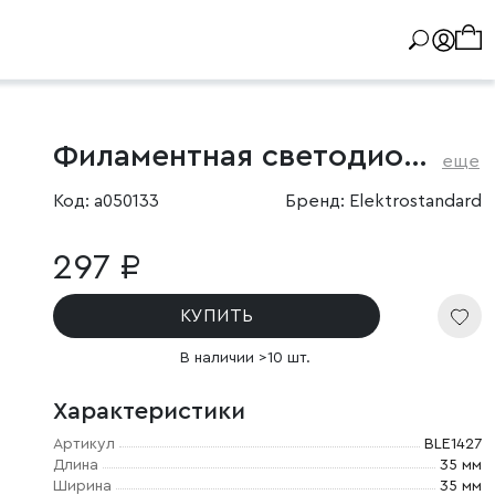
Филаментная светодиодная лампа "Свеча" C35 9W 4200K E14
еще
Код: a050133
Бренд: Elektrostandard
297 ₽
КУПИТЬ
В наличии >10 шт.
Характеристики
Артикул
BLE1427
Длина
35 мм
Ширина
35 мм