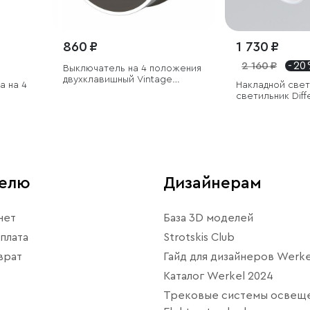
860 ₽
1 730 ₽
2 160 ₽
- 20
Выключатель на 4 положения
двухклавишный Vintage
а на 4
Накладной све
мокко матовый/хром
светильник Dif
телю
Дизайнерам
нет
База 3D моделей
плата
Strotskis Club
врат
Гайд для дизайнеров Werke
Каталог Werkel 2024
Трековые системы освещ