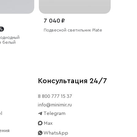
7 040 ₽
 %
Подвесной светильник Plate
тодиодный
fe белый
Консультация 24/7
8 800 777 15 37
info@minimir.ru
l
Telegram
Max
ения
WhatsApp