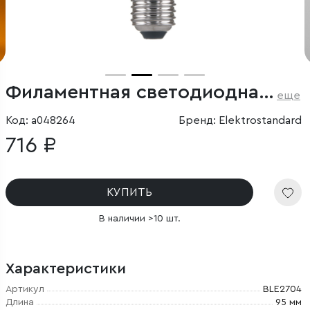
Филаментная светодиодная лампа G95 6W 3300K E27 тонированная
еще
Код: a048264
Бренд: Elektrostandard
716 ₽
КУПИТЬ
В наличии >10 шт.
Характеристики
Артикул
BLE2704
Длина
95 мм