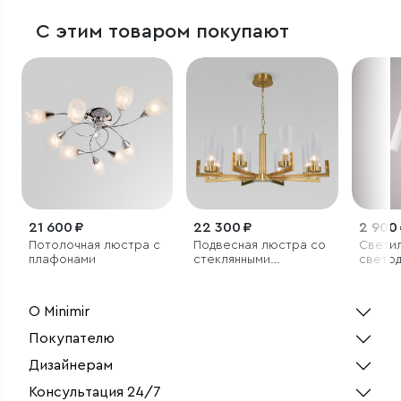
С этим товаром покупают
21 600 ₽
22 300 ₽
2 900
Потолочная люстра с
Подвесная люстра со
Светил
плафонами
стеклянными
свето
плафонами
О Minimir
Покупателю
Дизайнерам
Консультация 24/7