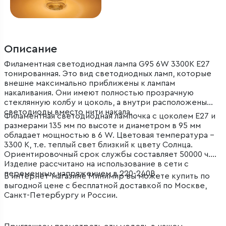
Описание
Филаментная светодиодная лампа G95 6W 3300K E27
тонированная. Это вид светодиодных ламп, которые
внешне максимально приближены к лампам
накаливания. Они имеют полностью прозрачную
стеклянную колбу и цоколь, а внутри расположены
светодиоды вместо нити накала.
Филаментная светодиодная лампочка с цоколем E27 и
размерами 135 мм по высоте и диаметром в 95 мм
обладает мощностью в 6 W. Цветовая температура –
3300 К, т.е. теплый свет близкий к цвету Солнца.
Ориентировочный срок службы составляет 50000 ч.
Изделие рассчитано на использование в сети с
переменным напряжением в 220-240В.
В интернет-магазине Минимир вы можете купить по
выгодной цене с бесплатной доставкой по Москве,
Санкт-Петербургу и России.