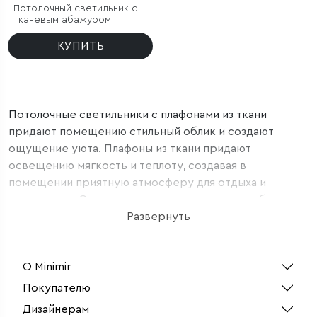
Потолочный светильник с
тканевым абажуром
КУПИТЬ
Потолочные светильники с плафонами из ткани
придают помещению стильный облик и создают
ощущение уюта. Плафоны из ткани придают
освещению мягкость и теплоту, создавая в
помещении приятную атмосферу для отдыха и
релаксации. Они рассеивают свет, делая его более
приглушенным и комфортным для глаз. Тканевые
Развернуть
плафоны предлагают бесконечные возможности для
дизайна. Они могут быть выполнены в различных
О Minimir
цветах, текстурах и узорах, что позволяет подобрать
идеальный вариант под любой интерьер. Тканевые
Покупателю
плафоны создают равномерное и мягкое освещение,
Дизайнерам