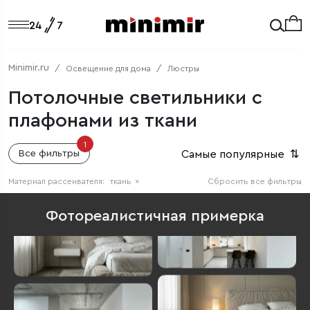
Minimir.ru
Освещение для дома
Люстры
Потолочные светильники с
плафонами из ткани
1
Самые популярные
⇅
Все фильтры
Материал рассеивателя:
ткань
×
Сбросить все фильтры
Фотореалистичная примерка