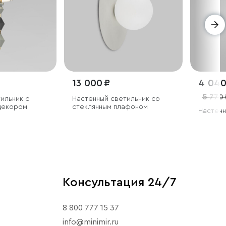
13 000 ₽
4 040
5 770 
ильник с
Настенный светильник со
декором
стеклянным плафоном
Настенн
Консультация 24/7
8 800 777 15 37
info@minimir.ru