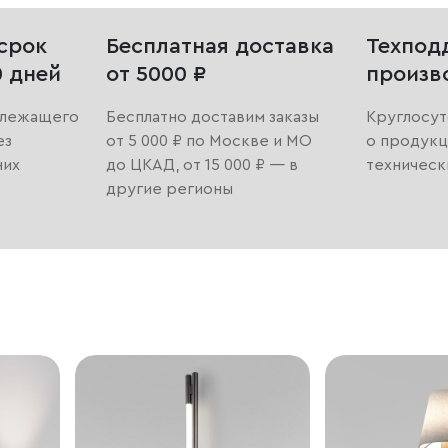
срок
Бесплатная доставка
Техпод
0 дней
от 5000 ₽
произв
длежащего
Бесплатно доставим заказы
Круглосут
ез
от 5 000 ₽ по Москве и МО
о продукц
них
до ЦКАД, от 15 000 ₽ — в
техническ
другие регионы