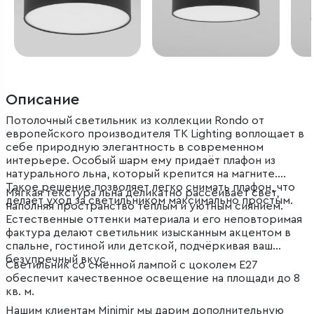
Описание
Потолочный светильник из коллекции Rondo от
европейского производителя TK Lighting воплощает в
себе природную элегантность в современном
интерьере. Особый шарм ему придаёт плафон из
натурального льна, который крепится на магните.
Такое решение позволяет легко снимать плафон, что
Мягкая текстура льна деликатно рассеивает свет,
делает уход за светильником максимально простым.
наполняя пространство тёплым и уютным сиянием.
Естественные оттенки материала и его неповторимая
фактура делают светильник изысканным акцентом в
спальне, гостиной или детской, подчёркивая ваш
безупречный вкус.
Светильник со сменной лампой с цоколем E27
обеспечит качественное освещение на площади до 8
кв. м.
Нашим клиентам Minimir мы дарим дополнительную