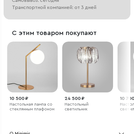
Самовывоз: сегодня
Транспортной компанией: от 3 дней
С этим товаром покупают
10 500 ₽
24 500 ₽
10 700
Настольная лампа со
Настольный
Насто
стеклянным плафоном
светильник
светил
О Minimir