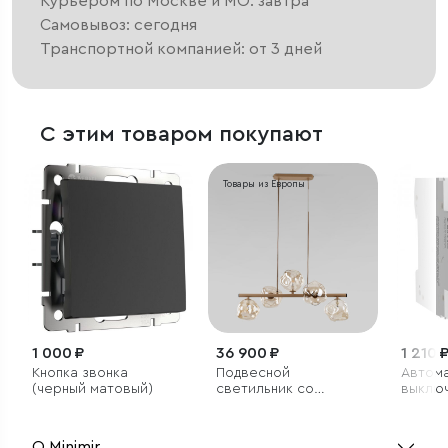
Курьером по Москве и МО: завтра
Самовывоз: сегодня
Транспортной компанией: от 3 дней
С этим товаром покупают
Товары из Европы
1 000 ₽
36 900 ₽
1 210 
Кнопка звонка
Подвесной
Автом
(черный матовый)
светильник со
выключ
стеклянными
C 6 kА
плафонами
О Minimir