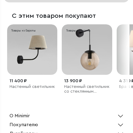
С этим товаром покупают
Товары из Европы
Товары из Европы
11 400 ₽
13 900 ₽
4 310 
Настенный светильник
Настенный светильник
Бра с 
со стеклянным
плафоном
О Minimir
Покупателю