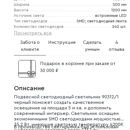
Ширина
500 мм
Высота
1200 мм
Источник света
встроенные LED
Тип светодиодов
SMD; светодиодная лента
Количество светодиодов
240 шт.
Посмотреть все
Забота о
Инструкция
Сделать
4
клиенте
умным
отзыва
Подарок в корзине при заказе от
30 000 ₽
Описание
Подвесной светодиодный светильник 90312/1
черный поможет создать качественное
освещение на площади 5 м кв. и дополнить
современный интерьер. Светильник оснащен
экономичными SMD светодиодами мощностью
35.2 Вт, имеющие цветовую температуру 4200К
В производстве светильника был использован