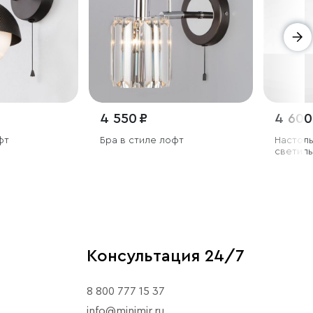
4 550 ₽
4 600
фт
Бра в стиле лофт
Настоль
светиль
Консультация 24/7
8 800 777 15 37
info@minimir.ru