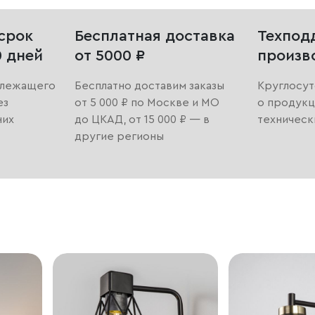
срок
Бесплатная доставка
Техпод
0 дней
от 5000 ₽
произв
длежащего
Бесплатно доставим заказы
Круглосут
ез
от 5 000 ₽ по Москве и МО
о продукц
них
до ЦКАД, от 15 000 ₽ — в
техническ
другие регионы