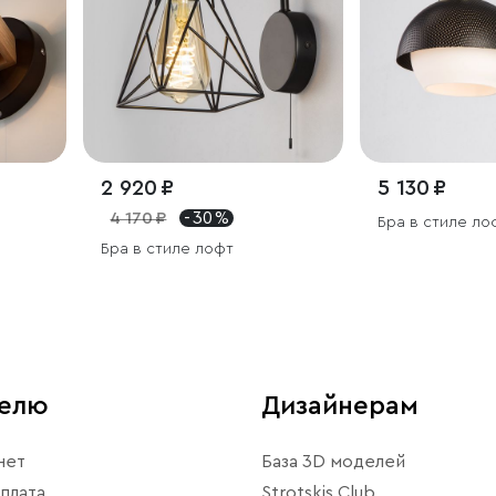
2 920 ₽
5 130 ₽
4 170 ₽
- 30 %
Бра в стиле ло
Бра в стиле лофт
телю
Дизайнерам
нет
База 3D моделей
плата
Strotskis Club