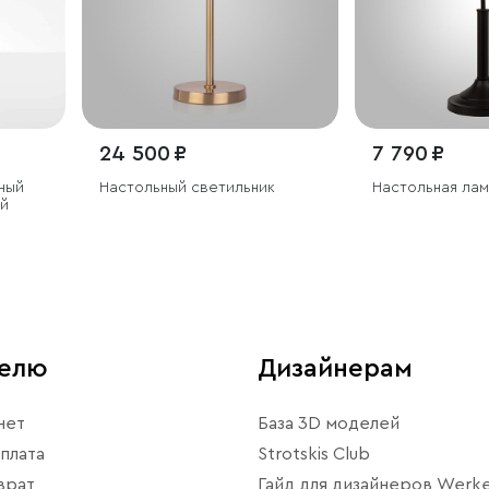
24 500 ₽
7 790 ₽
ный
Настольный светильник
Настольная лам
ый
телю
Дизайнерам
нет
База 3D моделей
плата
Strotskis Club
врат
Гайд для дизайнеров Werke