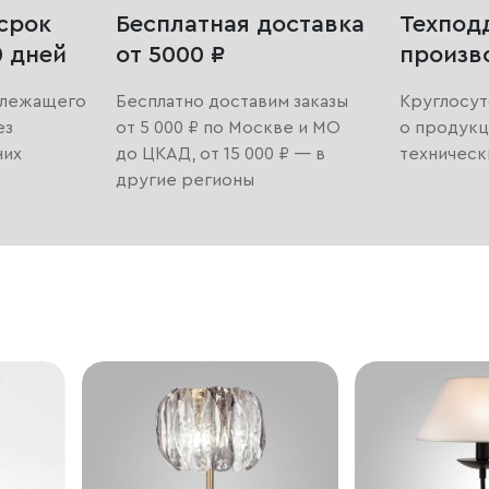
срок
Бесплатная доставка
Техпод
0 дней
от 5000 ₽
произв
длежащего
Бесплатно доставим заказы
Круглосут
ез
от 5 000 ₽ по Москве и МО
о продукц
них
до ЦКАД, от 15 000 ₽ — в
техническ
другие регионы