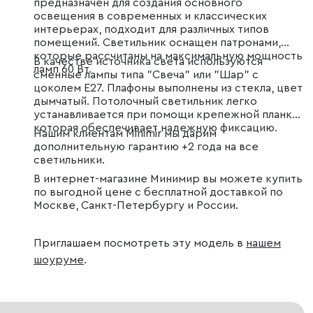
предназначен для создания основного
освещения в современных и классических
интерьерах, подходит для различных типов
помещений. Светильник оснащен патронами,
которые рассчитаны на максимальную мощность
В качестве источника света используются
ламп 60 Вт.
сменные лампы типа "Свеча" или "Шар" с
цоколем E27. Плафоны выполнены из стекла, цвет
дымчатый. Потолочный светильник легко
устанавливается при помощи крепежной планки,
которая обеспечивает надежную фиксацию.
Нашим клиентам Minimir мы дарим
дополнительную гарантию +2 года на все
светильники.
В интернет-магазине Минимир вы можете купить
по выгодной цене с бесплатной доставкой по
Москве, Санкт-Петербургу и России.
Приглашаем посмотреть эту модель в
нашем
шоуруме
.