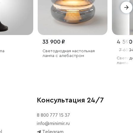
33 900 ₽
4 590
7 650 
па
Светодиодная настольная
лампа с алебастром
Светоди
лампа
Консультация 24/7
8 800 777 15 37
info@minimir.ru
l
Telegram