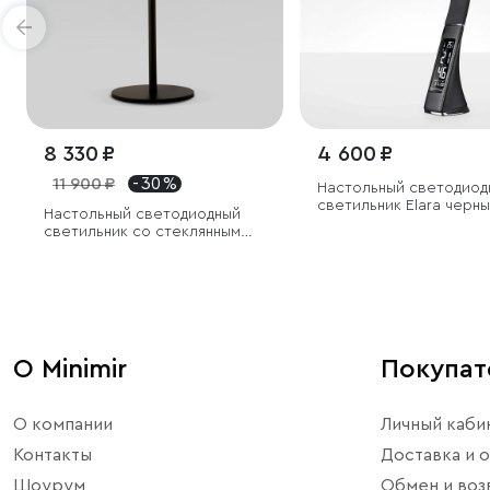
8 330 ₽
4 600 ₽
11 900 ₽
- 30 %
Настольный светодиод
светильник Elara черн
Настольный светодиодный
светильник со стеклянным
плафоном
О Minimir
Покупа
О компании
Личный каби
Контакты
Доставка и о
Шоурум
Обмен и воз