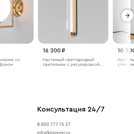
16 200 ₽
10 50
Настенный светодиодный
Настоль
афоном
светильник с регулировкой
стеклян
цветовой температуры
2700/3000/4200 К
Консультация 24/7
8 800 777 15 37
info@minimir.ru