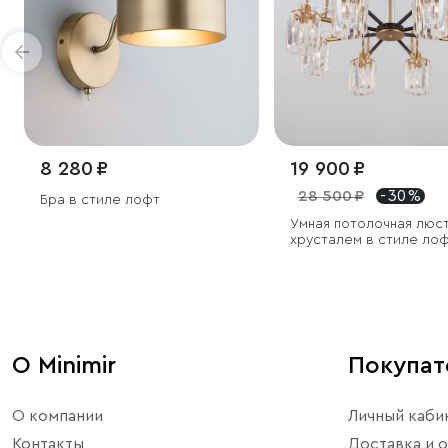
8 280 ₽
19 900 ₽
28 500 ₽
- 30 %
Бра в стиле лофт
Умная потолочная люс
хрусталем в стиле ло
О Minimir
Покупа
О компании
Личный каби
Контакты
Доставка и о