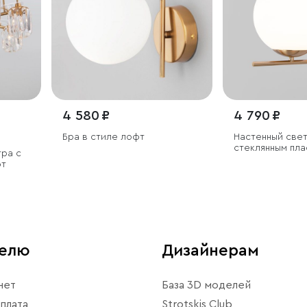
4 580 ₽
4 790 ₽
Бра в стиле лофт
Настенный светильник со
стеклянным пл
тра с
фт
телю
Дизайнерам
нет
База 3D моделей
плата
Strotskis Club