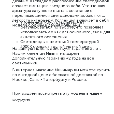
дизайне. Каскадное расположение светодиодов
создает имитацию звездного неба. Утонченная
арматура латунного цвета в сочетании с
переливающимися светодиодами добавляют
легкости интерьеру. Коллекция включает в себя
Утонченная конструкция может
модели с одним и двумя кольцами.
регулироваться по высоте, что позволяет
использовать ее как для основного, так и для
акцентного освещения.
Светодиоды с цветовой температурой
3000К создают теплый уютный свет.
На данную модель действует гарантия 5 лет.
Нашим клиентам Minimir мы дарим
дополнительную гарантию +2 года на все
светильники.
В интернет-магазине Минимир вы можете купить
по выгодной цене с бесплатной доставкой по
Москве, Санкт-Петербургу и России.
Приглашаем посмотреть эту модель в
нашем
шоуруме
.