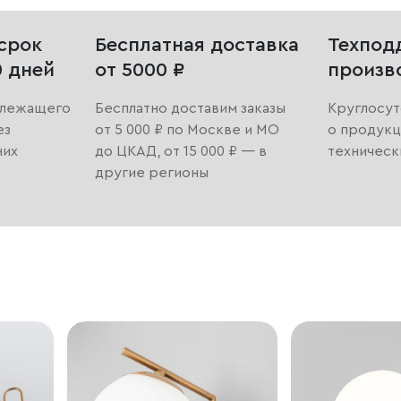
срок
Бесплатная доставка
Техпод
0 дней
от 5000 ₽
произв
длежащего
Бесплатно доставим заказы
Круглосут
ез
от 5 000 ₽ по Москве и МО
о продукц
них
до ЦКАД, от 15 000 ₽ — в
техническ
другие регионы