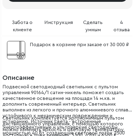
Забота о
Инструкция
Сделать
4
клиенте
умным
отзыва
Подарок в корзине при заказе от 30 000 ₽
Описание
Подвесной светодиодный светильник с пультом
управления 90164/1 сатин-никель поможет создать
качественное освещение на площади 14 м.кв. и
дополнить современный интерьер. Светильник
выполнен из легкого и прочного алюминиевого сплава,
устойчивого к механическим повреждениям и
Светильник комплектуется эргономичным пультом
истиранию. Источник света - встроенные
дистанционного управления, с помощью которого
энергоэффективные и ультраяркие светодиоды
можно изменять яркость и цветовую температуру,
мощностью 40 Вт, создающие световой поток 2500
доступную в трех значениях: 3300, 4200 и 6500 К.