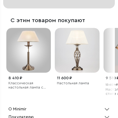
С этим товаром покупают
8 410 ₽
11 600 ₽
9 510 
Классическая
Настольная лампа
13 600 ₽
настольная лампа с
Настол
абажуром
стиле
О Minimir
Покупателю