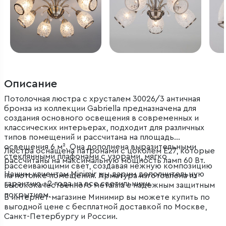
Описание
Потолочная люстра с хрусталем 30026/3 античная
бронза из коллекции Gabriella предназначена для
создания основного освещения в современных и
классических интерьерах, подходит для различных
типов помещений и рассчитана на площадь
освещения 6 м². Она дополнена выразительными
Люстра оснащена патронами с цоколем Е27, которые
стеклянными плафонами с узорами, мягко
рассчитаны на максимальную мощность ламп 60 Вт.
рассеивающими свет, создавая нежную композицию
Нашим клиентам Minimir мы дарим дополнительную
на потолке помещения. Арматура изготовлена из
гарантию +2 года на все светильники.
высококачественного металла с надежным защитным
покрытием.
В интернет-магазине Минимир вы можете купить по
выгодной цене с бесплатной доставкой по Москве,
Санкт-Петербургу и России.