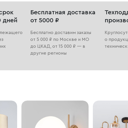
срок
Бесплатная доставка
Техпод
0 дней
от 5000 ₽
произв
длежащего
Бесплатно доставим заказы
Круглосут
ез
от 5 000 ₽ по Москве и МО
о продукц
них
до ЦКАД, от 15 000 ₽ — в
техническ
другие регионы