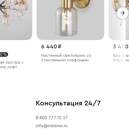
6 440 ₽
3 480
30 %
Настенный светильник со
Бра кла
стеклянными плафонами
плафон
ая люстра с
иле лофт
Консультация 24/7
8 800 777 15 37
info@minimir.ru