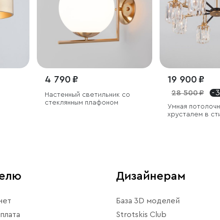
4 790 ₽
19 900 ₽
28 500 ₽
- 
Настенный светильник со
стеклянным плафоном
Умная потолочн
хрусталем в ст
телю
Дизайнерам
нет
База 3D моделей
плата
Strotskis Club