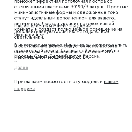
поможет эффектная потолочная люстра со
стеклянными плафонами 30190/3 латунь. Простые
минималистичные формы и сдержанные тона
станут идеальным дополнением для вашего
интерьера. Люстра украсит потолок вашей
Нашим клиентам Minimir мы дарим
комнаты и создаст полноценное освещение на
дополнительную гарантию +2 года на все
площади 4 м².
светильники.
В интернет-магазине Минимир вы можете купить
В светильнике рекомендуется использовать
по выгодной цене с бесплатной доставкой по
сменные лампы накаливания с цоколем G9 с
Москве, Санкт-Петербургу и России.
максимальной мощностью 25 Вт.
В производстве светильника использовали
Далее
высококачественный металл с надежным
защитным покрытием и закаленное стекло.
Приглашаем посмотреть эту модель в
нашем
шоуруме
.