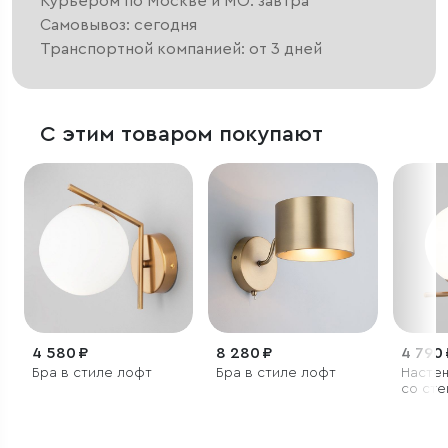
Курьером по Москве и МО: завтра
Самовывоз: сегодня
Транспортной компанией: от 3 дней
С этим товаром покупают
4 580 ₽
8 280 ₽
4 790 
Бра в стиле лофт
Бра в стиле лофт
Настенный св
со сте
плафо