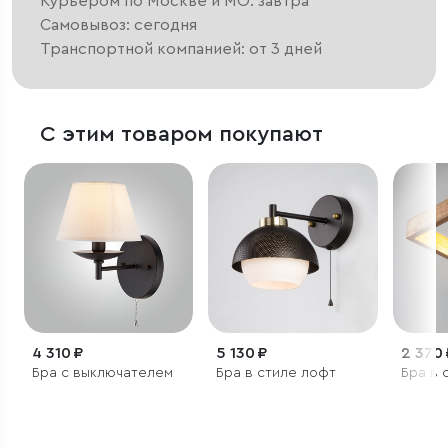
Курьером по Москве и МО: завтра
Самовывоз: сегодня
Транспортной компанией: от 3 дней
С этим товаром покупают
4 310 ₽
5 130 ₽
2 370 
Бра с выключателем
Бра в стиле лофт
Бра в 