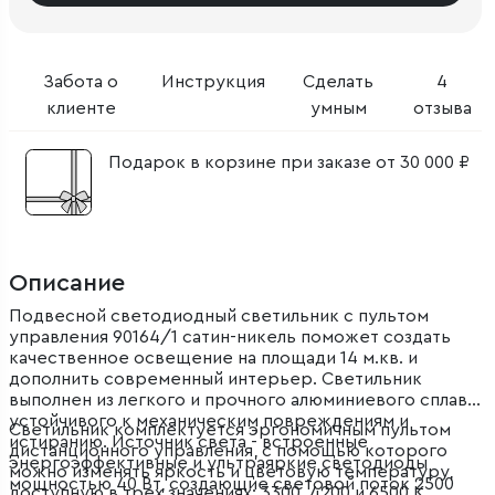
Забота о
Инструкция
Сделать
4
клиенте
умным
отзыва
Подарок в корзине при заказе от 30 000 ₽
Описание
Подвесной светодиодный светильник с пультом
управления 90164/1 сатин-никель поможет создать
качественное освещение на площади 14 м.кв. и
дополнить современный интерьер. Светильник
выполнен из легкого и прочного алюминиевого сплава,
устойчивого к механическим повреждениям и
Светильник комплектуется эргономичным пультом
истиранию. Источник света - встроенные
дистанционного управления, с помощью которого
энергоэффективные и ультраяркие светодиоды
можно изменять яркость и цветовую температуру,
мощностью 40 Вт, создающие световой поток 2500
доступную в трех значениях: 3300, 4200 и 6500 К.