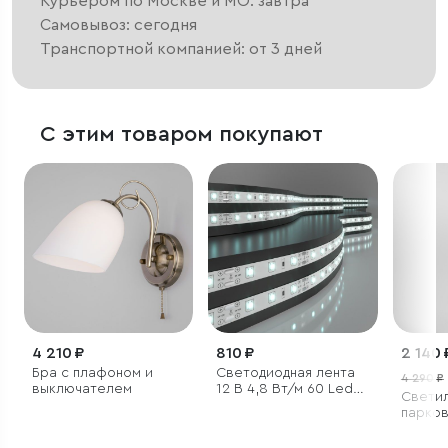
Курьером по Москве и МО: завтра
Самовывоз: сегодня
Транспортной компанией: от 3 дней
С этим товаром покупают
4 210 ₽
810 ₽
2 140 
Бра с плафоном и
Светодиодная лента
4 290 ₽
выключателем
12 В 4,8 Вт/м 60 Led/
Светил
м 2835 IP20, холодный
парко
белый 6500К, 5 м
светод
серый