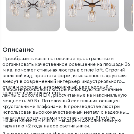
Описание
Преобразить ваше потолочное пространство и
организовать качественное освещение на площади 36
м кв. поможет стильная люстра в стиле loft. Строгий
внешний вид, простота форм, изысканность хрусталя
внесут в современный интерьер индустриального
стиля и роскоши, а гармоничный цвет черный с
В восьмирожковой люстре используются сменные
золотом подчеркнет его.
лампы с цоколем E14, рассчитанные на максимальную
мощность 60 Вт. Потолочный светильник оснащен
хрустальными плафонами. В производстве люстры
использован высококачественный металл с надежным
защитным покрытием и хрусталь марки Strotskis.
Нашим клиентам Minimir мы дарим дополнительную
гарантию +2 года на все светильники.