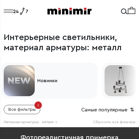
Интерьерные светильники,
материал арматуры: металл
Новинки
1
Самые популярные
⇅
Все фильтры
Материал арматуры:
металл
×
Сбросить все фильтры
Фотореалистичная примерка