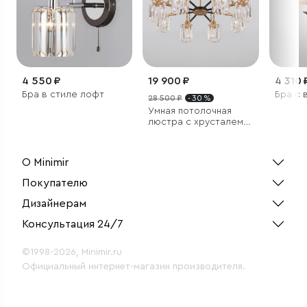
4 550 ₽
19 900 ₽
4 310 
Бра в стиле лофт
Бра с 
28 500 ₽
- 30 %
Умная потолочная
люстра с хрусталем в
стиле лофт
О Minimir
Покупателю
Дизайнерам
Консультация 24/7
©1998-2026, Minimir.ru
Официальный интернет-магазин производителя.